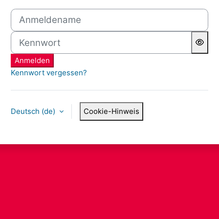
Anmelden bei 'Exam'
Anmeldename
Kennwort
Anmelden
Kennwort vergessen?
Deutsch ‎(de)‎
Cookie-Hinweis